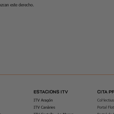
zcan este derecho.
ESTACIONS ITV
CITA P
ITV Aragón
Col·lectiu
ITV Canàries
Portal Flo
s