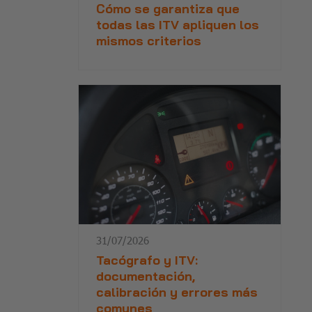
Cómo se garantiza que
todas las ITV apliquen los
mismos criterios
31/07/2026
Tacógrafo y ITV:
documentación,
calibración y errores más
comunes