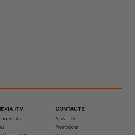
RÈVIA ITV
CONTACTE
s acreditats
Ajuda ITV
tes
Promocions