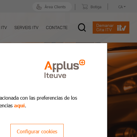
Àrea Clients
Botiga
CA
Demanar
 ITV
SERVEIS ITV
CONTACTE
Cita ITV
lacionada con las preferencias de los
encias
aquí
.
Configurar cookies