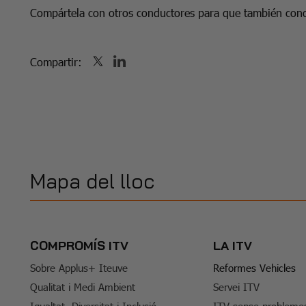
Compártela con otros conductores para que también cono
Compartir:
Mapa del lloc
COMPROMÍS ITV
LA ITV
Sobre Applus+ Iteuve
Reformes Vehicles
Qualitat i Medi Ambient
Servei ITV
Igualtat, Diversitat i Inclusió
ITV sense probleme