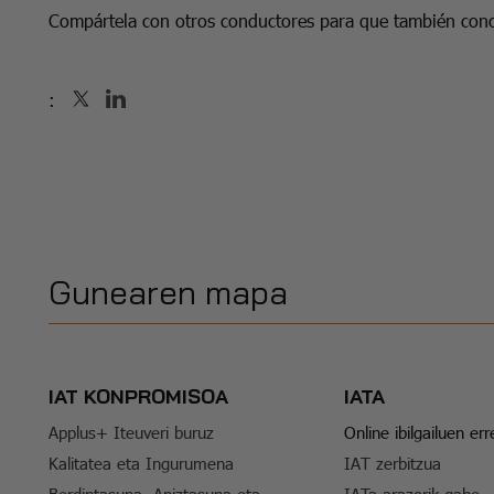
Compártela con otros conductores para que también cono
:
Gunearen mapa
IAT KONPROMISOA
IATA
Applus+ Iteuveri buruz
Online ibilgailuen er
Kalitatea eta Ingurumena
IAT zerbitzua
Berdintasuna, Aniztasuna eta
IATa arazorik gabe