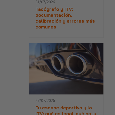
31/07/2026
Tacógrafo y ITV:
documentación,
calibración y errores más
comunes
27/07/2026
Tu escape deportivo y la
ITV: qué es legal, qué no, y