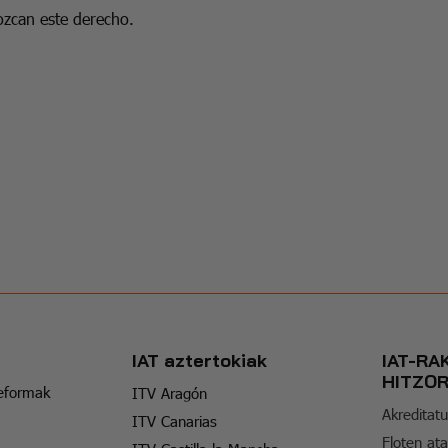
zcan este derecho.
IAT aztertokiak
IAT-RA
HITZO
reformak
ITV Aragón
Akreditatu
ITV Canarias
Floten ata