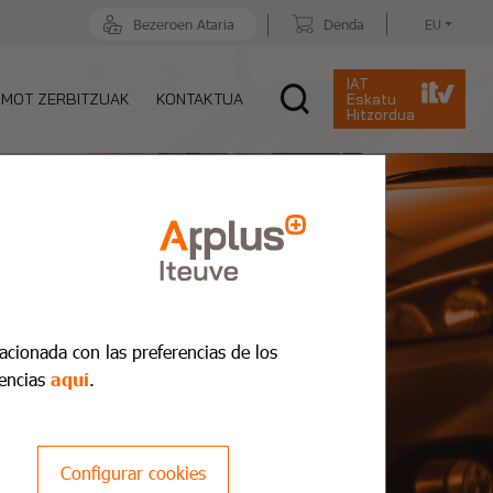
Bezeroen Ataria
Denda
EU
IAT
MOT ZERBITZUAK
KONTAKTUA
Eskatu
Hitzordua
lacionada con las preferencias de los
encias
aquí
.
Configurar cookies