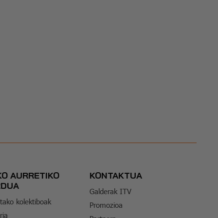
KO AURRETIKO
KONTAKTUA
RDUA
Galderak ITV
tako kolektiboak
Promozioa
ria