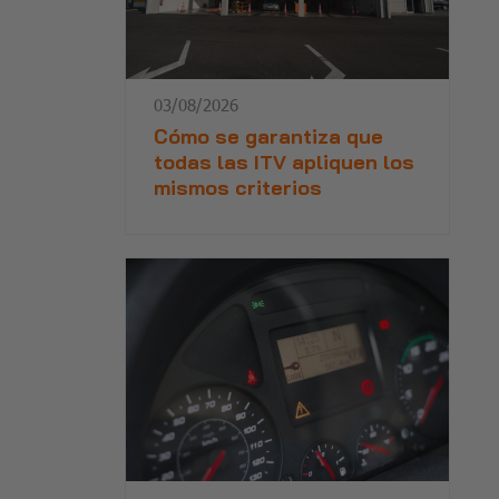
03/08/2026
Cómo se garantiza que
todas las ITV apliquen los
mismos criterios