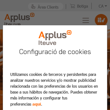
Botiga
CA
Àrea Clients
Configuració de cookies
Utilizamos cookies de terceros y persistentes para
analizar nuestros servicios y/o mostrar publicidad
relacionada con las preferencias de los usuarios en
base a sus hábitos de navegación. Puedes obtener
Noticias y
más información y configurar tus
actualidad
preferencias
aquí
.