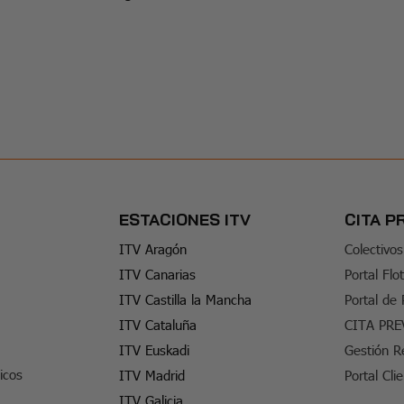
ESTACIONES ITV
CITA P
ITV Aragón
Colectivos
ITV Canarias
Portal Flo
ITV Castilla la Mancha
Portal de
ITV Cataluña
CITA PRE
ITV Euskadi
Gestión R
icos
ITV Madrid
Portal Cli
ITV Galicia