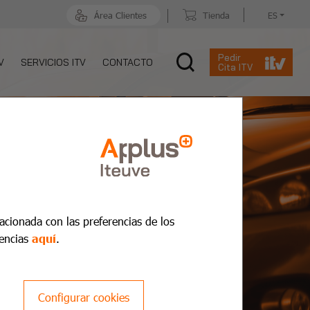
Área Clientes
Tienda
ES
Pedir
V
SERVICIOS ITV
CONTACTO
Cita ITV
lacionada con las preferencias de los
encias
aquí
.
Configurar cookies