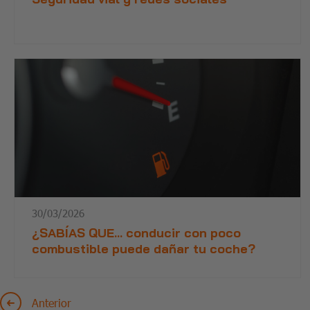
30/03/2026
¿SABÍAS QUE… conducir con poco
combustible puede dañar tu coche?
Anterior