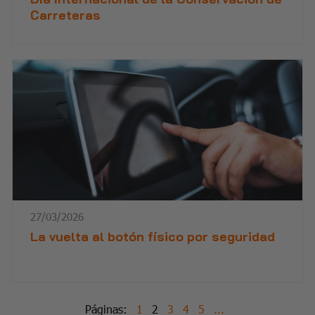
Carreteras
27/03/2026
La vuelta al botón físico por seguridad
Páginas:
1
2
3
4
5
...