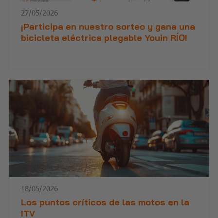
27/05/2026
¡Participa en nuestro sorteo y gana una
bicicleta eléctrica plegable Youin RÍO!
18/05/2026
Los puntos críticos de las motos en la
ITV