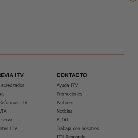
REVIA ITV
CONTACTO
 acreditados
Ayuda ITV
tas
Promociones
 Reformas ITV
Partners
VIA
Noticias
eserva
BLOG
entes ITV
Trabaja con nosotros
ITV Responde