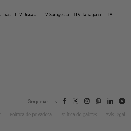
almas
-
ITV Biscaia
-
ITV Saragossa
-
ITV Tarragona
-
ITV
Segueix-nos
e
Política de privadesa
Política de galetes
Avís legal