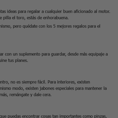
as ideas para regalar a cualquier buen aficionado al motor.
le pilla el toro, estás de enhorabuena.
mismo, pero quédate con los 5 mejores regalos para el
tar con un suplemento para guardar, desde más equipaje a
rruine tus planes.
tro, no es siempre fácil. Para interiores, existen
 mismo modo, existen jabones especiales para mantener la
 más, remángate y dale cera.
l que puedas encontrar cosas tan importantes como pinzas,