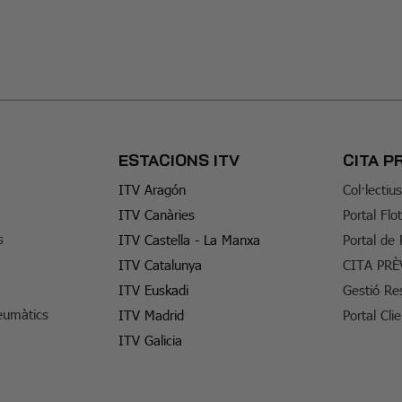
ESTACIONS ITV
CITA P
ITV Aragón
Col·lectiu
ITV Canàries
Portal Flo
s
ITV Castella - La Manxa
Portal de
ITV Catalunya
CITA PRÈ
ITV Euskadi
Gestió Re
eumàtics
ITV Madrid
Portal Cli
ITV Galicia