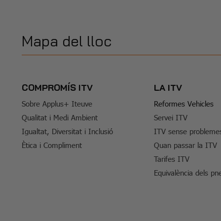
Mapa del lloc
COMPROMÍS ITV
LA ITV
Sobre Applus+ Iteuve
Reformes Vehicles
Qualitat i Medi Ambient
Servei ITV
Igualtat, Diversitat i Inclusió
ITV sense probleme
Ètica i Compliment
Quan passar la ITV
Tarifes ITV
Equivalència dels pn