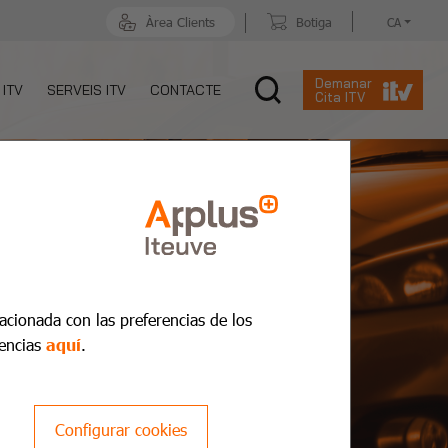
Àrea Clients
Botiga
CA
Demanar
 ITV
SERVEIS ITV
CONTACTE
Cita ITV
lacionada con las preferencias de los
encias
aquí
.
Configurar cookies