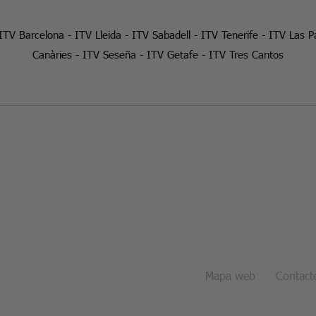
ITV Barcelona
-
ITV Lleida
-
ITV Sabadell
-
ITV Tenerife
-
ITV Las P
Canàries
-
ITV Seseña
-
ITV Getafe
-
ITV Tres Cantos
Mapa web
Contact