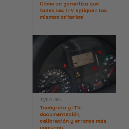
Cómo se garantiza que
todas las ITV apliquen los
mismos criterios
31/07/2026
Tacógrafo y ITV:
documentación,
calibración y errores más
comunes