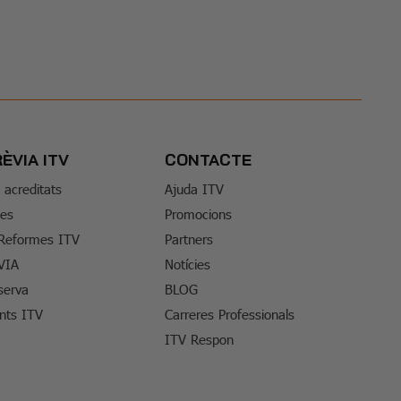
RÈVIA ITV
CONTACTE
s acreditats
Ajuda ITV
tes
Promocions
 Reformes ITV
Partners
VIA
Notícies
serva
BLOG
ents ITV
Carreres Professionals
ITV Respon