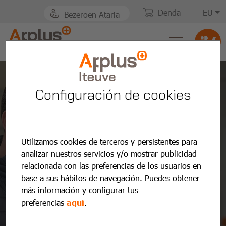
Denda
EU
Bezeroen Ataria
Aurretik ITV hitzordua
Hartu hitzordua orain
Configuración de cookies
Utilizamos cookies de terceros y persistentes para
ITV Argentona
analizar nuestros servicios y/o mostrar publicidad
relacionada con las preferencias de los usuarios en
base a sus hábitos de navegación. Puedes obtener
La ITV es más fácil y barata con
más información y configurar tus
Applus+.
preferencias
aquí
.
Puedes pedir hora en un click con