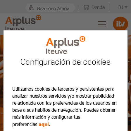
Denda
EU
Bezeroen Ataria
Configuración de cookies
Utilizamos cookies de terceros y persistentes para
analizar nuestros servicios y/o mostrar publicidad
relacionada con las preferencias de los usuarios en
base a sus hábitos de navegación. Puedes obtener
Noticias y
más información y configurar tus
actualidad
preferencias
aquí
.