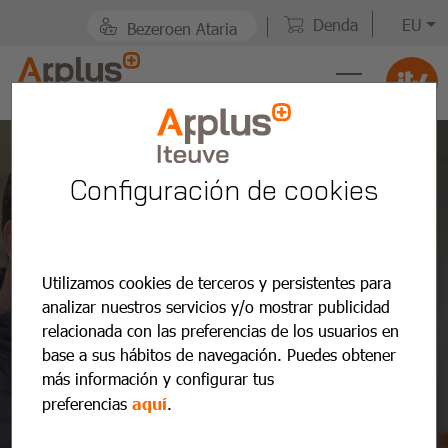
Denda
EU
Bezeroen Ataria
Aurretik ITV hitzordua
Hartu hitzordua orain
Configuración de cookies
Utilizamos cookies de terceros y persistentes para
ITV Puigcerdà
analizar nuestros servicios y/o mostrar publicidad
relacionada con las preferencias de los usuarios en
base a sus hábitos de navegación. Puedes obtener
La ITV es más fácil y barata con
más información y configurar tus
Applus+.
preferencias
aquí
.
Puedes pedir hora en un click con