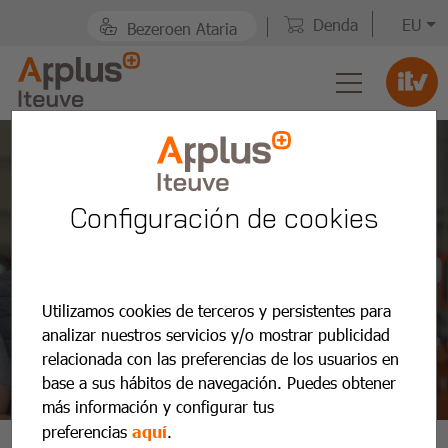
Denda
EU
Bezeroen Ataria
Aurretik ITV hitzordua
Hartu hitzordua orain
Configuración de cookies
Utilizamos cookies de terceros y persistentes para
analizar nuestros servicios y/o mostrar publicidad
ITV Girona
relacionada con las preferencias de los usuarios en
base a sus hábitos de navegación. Puedes obtener
más información y configurar tus
preferencias
aquí
.
HOME
IAT AZTERTOKIAK
ITV CATALUÑA
ITV GIRONA