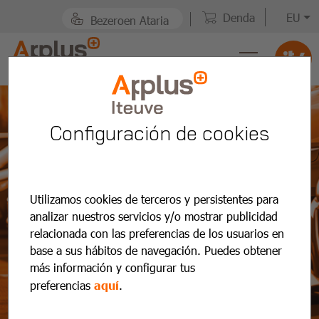
Denda
EU
Bezeroen Ataria
Configuración de cookies
Utilizamos cookies de terceros y persistentes para
analizar nuestros servicios y/o mostrar publicidad
relacionada con las preferencias de los usuarios en
base a sus hábitos de navegación. Puedes obtener
más información y configurar tus
Noticias y
preferencias
aquí
.
actualidad