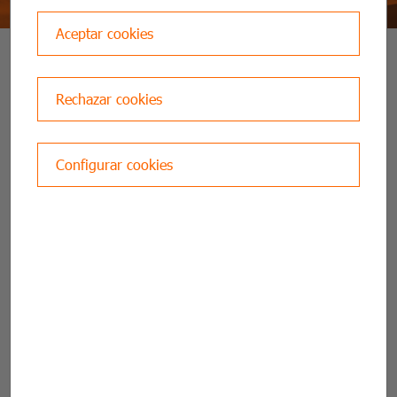
Aceptar cookies
GUZTIAK IKUSI
Rechazar cookies
Configurar cookies
Así afecta el