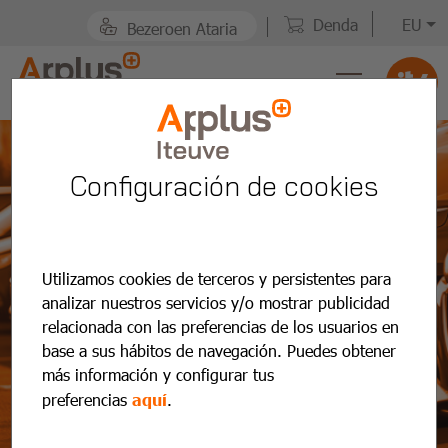
Denda
EU
Bezeroen Ataria
Configuración de cookies
Utilizamos cookies de terceros y persistentes para
analizar nuestros servicios y/o mostrar publicidad
relacionada con las preferencias de los usuarios en
base a sus hábitos de navegación. Puedes obtener
más información y configurar tus
Noticias y
preferencias
aquí
.
actualidad