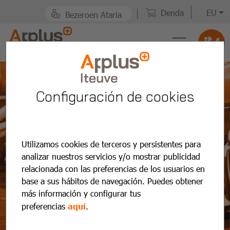
Denda
EU
Bezeroen Ataria
Configuración de cookies
Utilizamos cookies de terceros y persistentes para
analizar nuestros servicios y/o mostrar publicidad
relacionada con las preferencias de los usuarios en
base a sus hábitos de navegación. Puedes obtener
más información y configurar tus
Noticias y
preferencias
aquí
.
actualidad