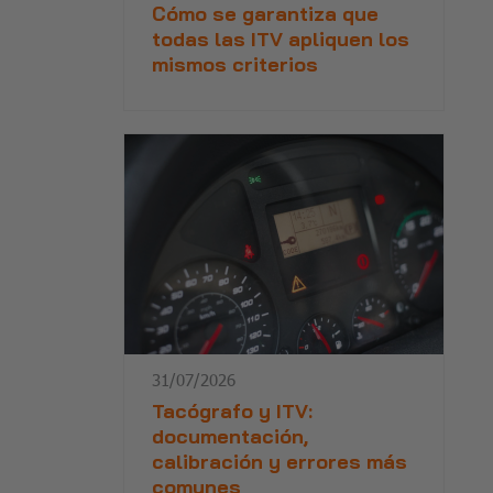
Cómo se garantiza que
todas las ITV apliquen los
mismos criterios
31/07/2026
Tacógrafo y ITV:
documentación,
calibración y errores más
comunes