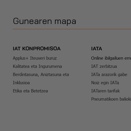
Gunearen mapa
IAT KONPROMISOA
IATA
Applus+ Iteuveri buruz
Online ibilgailuen er
Kalitatea eta Ingurumena
IAT zerbitzua
Berdintasuna, Aniztasuna eta
IATa arazorik gabe
Inklusioa
Noiz egin IATa
Etika eta Betetzea
IATaren tarifak
Pneumatikoen baliok