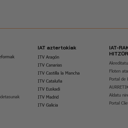
IAT aztertokiak
IAT-RA
HITZO
reformak
ITV Aragón
Akreditatu
ITV Canarias
Floten ata
ITV Castilla la Mancha
Portal de
ITV Cataluña
AURRETI
ITV Euskadi
Aldatu nir
idetasunak
ITV Madrid
Portal Cli
ITV Galicia