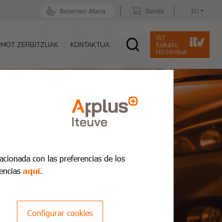
Bezeroen Ataria
Denda
EU
IAT
MOT ZERBITZUAK
KONTAKTUA
Eskatu
Hitzordua
lacionada con las preferencias de los
encias
aquí
.
Configurar cookies