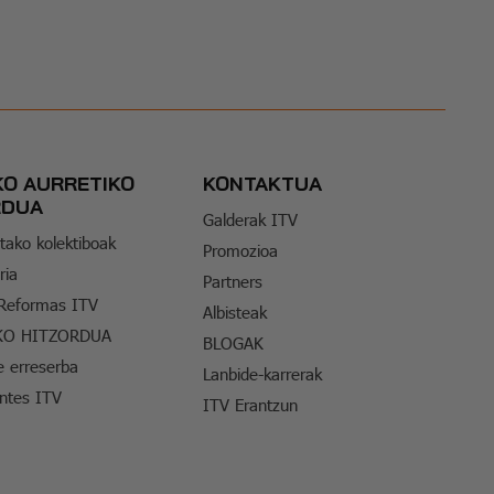
KO AURRETIKO
KONTAKTUA
RDUA
Galderak ITV
tako kolektiboak
Promozioa
ria
Partners
 Reformas ITV
Albisteak
KO HITZORDUA
BLOGAK
e erreserba
Lanbide-karrerak
entes ITV
ITV Erantzun