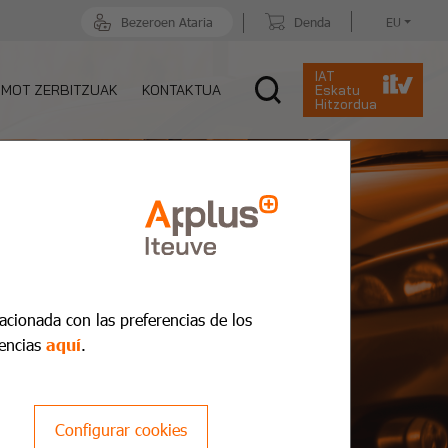
Bezeroen Ataria
Denda
EU
IAT
MOT ZERBITZUAK
KONTAKTUA
Eskatu
Hitzordua
lacionada con las preferencias de los
encias
aquí
.
Configurar cookies