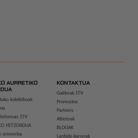
KO AURRETIKO
KONTAKTUA
RDUA
Galderak ITV
tako kolektiboak
Promozioa
ria
Partners
 Reformas ITV
Albisteak
KO HITZORDUA
BLOGAK
e erreserba
Lanbide-karrerak