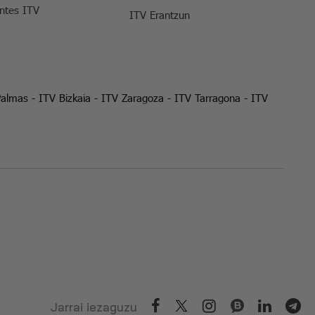
entes ITV
ITV Erantzun
Palmas
-
ITV Bizkaia
-
ITV Zaragoza
-
ITV Tarragona
-
ITV
Jarrai iezaguzu