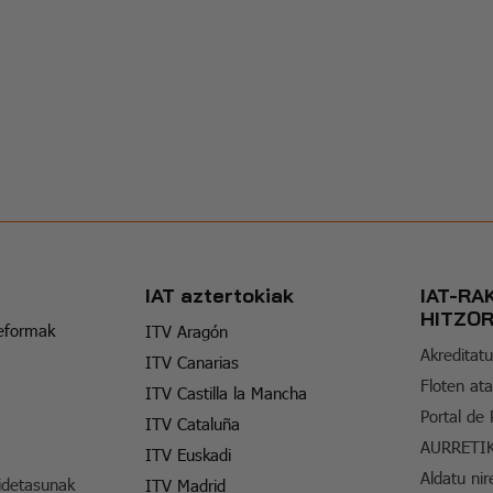
IAT aztertokiak
IAT-RA
HITZO
reformak
ITV Aragón
Akreditatu
ITV Canarias
Floten ata
ITV Castilla la Mancha
Portal de
ITV Cataluña
AURRETI
ITV Euskadi
Aldatu nir
idetasunak
ITV Madrid