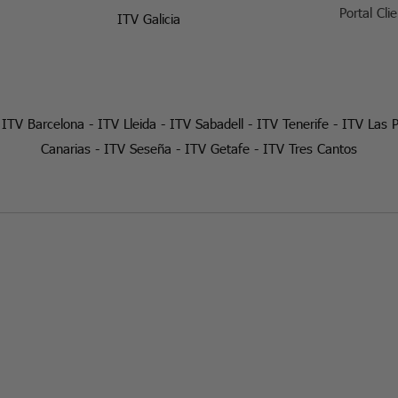
Portal Cli
ITV Galicia
-
ITV Barcelona
-
ITV Lleida
-
ITV Sabadell
-
ITV Tenerife
-
ITV Las 
Canarias
-
ITV Seseña
-
ITV Getafe
-
ITV Tres Cantos