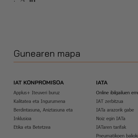
Gunearen mapa
IAT KONPROMISOA
IATA
Applus+ Iteuveri buruz
Online ibilgailuen er
Kalitatea eta Ingurumena
IAT zerbitzua
Berdintasuna, Aniztasuna eta
IATa arazorik gabe
Inklusioa
Noiz egin IATa
Etika eta Betetzea
IATaren tarifak
Pneumatikoen baliok