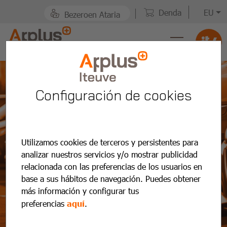
Denda
EU
Bezeroen Ataria
Configuración de cookies
Utilizamos cookies de terceros y persistentes para
analizar nuestros servicios y/o mostrar publicidad
relacionada con las preferencias de los usuarios en
base a sus hábitos de navegación. Puedes obtener
más información y configurar tus
Noticias y
preferencias
aquí
.
actualidad