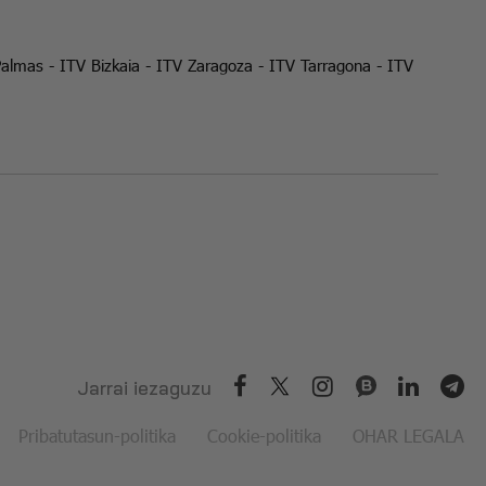
Palmas
-
ITV Bizkaia
-
ITV Zaragoza
-
ITV Tarragona
-
ITV
Jarrai iezaguzu
Pribatutasun-politika
Cookie-politika
OHAR LEGALA