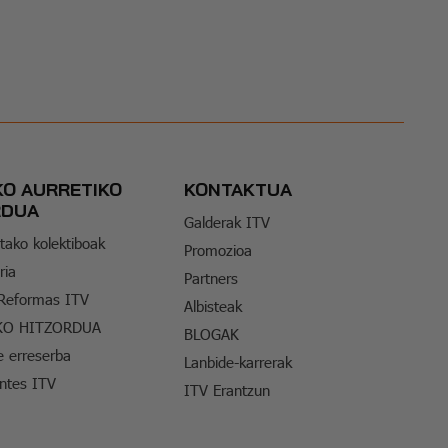
KO AURRETIKO
KONTAKTUA
RDUA
Galderak ITV
tako kolektiboak
Promozioa
ria
Partners
 Reformas ITV
Albisteak
KO HITZORDUA
BLOGAK
e erreserba
Lanbide-karrerak
entes ITV
ITV Erantzun