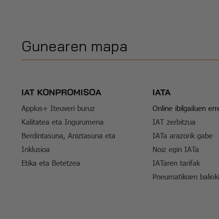
Gunearen mapa
IAT KONPROMISOA
IATA
Applus+ Iteuveri buruz
Online ibilgailuen er
Kalitatea eta Ingurumena
IAT zerbitzua
Berdintasuna, Aniztasuna eta
IATa arazorik gabe
Inklusioa
Noiz egin IATa
Etika eta Betetzea
IATaren tarifak
Pneumatikoen baliok