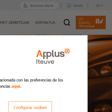
Bezeroen Ataria
Denda
EU
IAT
MOT ZERBITZUAK
KONTAKTUA
Eskatu
Hitzordua
lacionada con las preferencias de los
encias
aquí
.
Configurar cookies