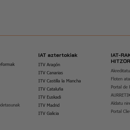
IAT aztertokiak
IAT-RA
HITZO
reformak
ITV Aragón
Akreditatu
ITV Canarias
Floten ata
ITV Castilla la Mancha
Portal de
ITV Cataluña
AURRETI
ITV Euskadi
Aldatu nir
idetasunak
ITV Madrid
Portal Cli
ITV Galicia