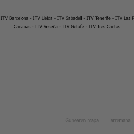
-
ITV Barcelona
-
ITV Lleida
-
ITV Sabadell
-
ITV Tenerife
-
ITV Las 
Canarias
-
ITV Seseña
-
ITV Getafe
-
ITV Tres Cantos
Gunearen mapa
Harremana