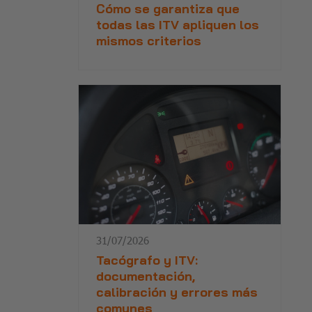
Cómo se garantiza que
todas las ITV apliquen los
mismos criterios
31/07/2026
Tacógrafo y ITV:
documentación,
calibración y errores más
comunes