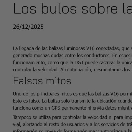
Los bulos sobre la
26/12/2025
La llegada de las balizas luminosas V16 conectadas, que s
generado muchas dudas entre los conductores. En especia
funcionamiento, como que la DGT puede rastrear la ubica
controlar la velocidad. A continuación, desmontamos los 
Falsos mitos
Uno de los principales mitos es que las balizas V16 perm
Esto es falso. La baliza solo transmite la ubicación cuando
funciona como un GPS permanente ni envía datos mientras
Tampoco se utiliza para controlar la velocidad ni para im
vial, alertando al resto de usuarios y a los servicios de t
información se envía de forma anónima y automática a la 