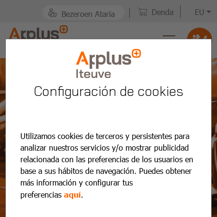
Denda
EU
Bezeroen Ataria
Configuración de cookies
Utilizamos cookies de terceros y persistentes para
analizar nuestros servicios y/o mostrar publicidad
relacionada con las preferencias de los usuarios en
base a sus hábitos de navegación. Puedes obtener
más información y configurar tus
Noticias y
preferencias
aquí
.
actualidad