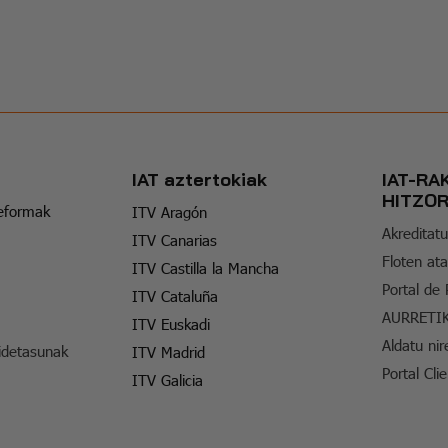
IAT aztertokiak
IAT-RA
HITZO
reformak
ITV Aragón
Akreditatu
ITV Canarias
Floten ata
ITV Castilla la Mancha
Portal de
ITV Cataluña
AURRETI
ITV Euskadi
Aldatu nir
idetasunak
ITV Madrid
Portal Cli
ITV Galicia