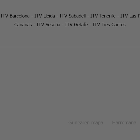
-
ITV Barcelona
-
ITV Lleida
-
ITV Sabadell
-
ITV Tenerife
-
ITV Las 
Canarias
-
ITV Seseña
-
ITV Getafe
-
ITV Tres Cantos
Gunearen mapa
Harremana