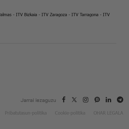
Palmas
-
ITV Bizkaia
-
ITV Zaragoza
-
ITV Tarragona
-
ITV
Jarrai iezaguzu
Pribatutasun-politika
Cookie-politika
OHAR LEGALA