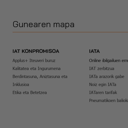
Gunearen mapa
IAT KONPROMISOA
IATA
Applus+ Iteuveri buruz
Online ibilgailuen er
Kalitatea eta Ingurumena
IAT zerbitzua
Berdintasuna, Aniztasuna eta
IATa arazorik gabe
Inklusioa
Noiz egin IATa
Etika eta Betetzea
IATaren tarifak
Pneumatikoen baliok