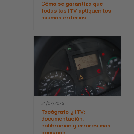
Cómo se garantiza que
todas las ITV apliquen los
mismos criterios
31/07/2026
Tacógrafo y ITV:
documentación,
calibración y errores más
comunes