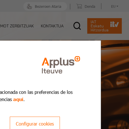
Bezeroen Ataria
Denda
EU
IAT
MOT ZERBITZUAK
KONTAKTUA
Eskatu
Hitzordua
lacionada con las preferencias de los
encias
aquí
.
Configurar cookies