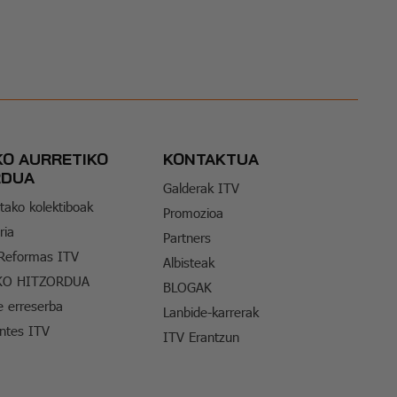
KO AURRETIKO
KONTAKTUA
RDUA
Galderak ITV
tako kolektiboak
Promozioa
ria
Partners
 Reformas ITV
Albisteak
KO HITZORDUA
BLOGAK
e erreserba
Lanbide-karrerak
entes ITV
ITV Erantzun