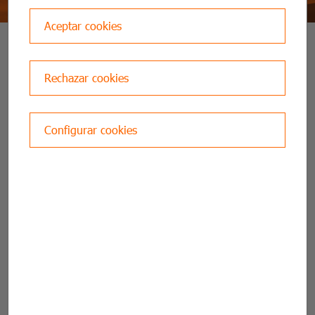
Aceptar cookies
GUZTIAK IKUSI
Rechazar cookies
Configurar cookies
Seguridad vial y