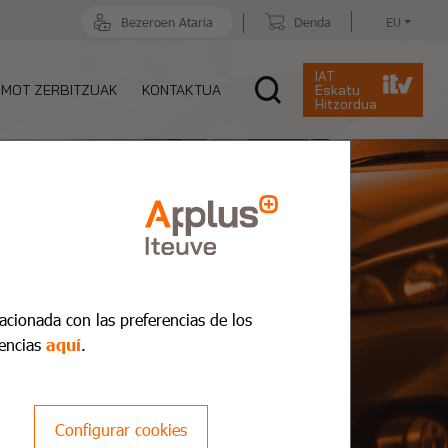
Bezeroen Ataria
Denda
EU
IAT
MOT ZERBITZUAK
KONTAKTUA
Eskatu
Hitzordua
lacionada con las preferencias de los
encias
aquí
.
Configurar cookies