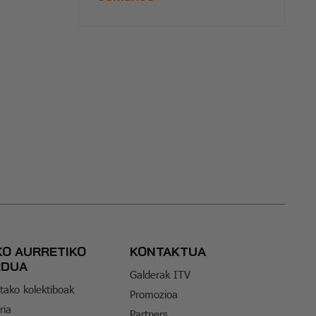
KO AURRETIKO
KONTAKTUA
RDUA
Galderak ITV
tako kolektiboak
Promozioa
ria
Partners