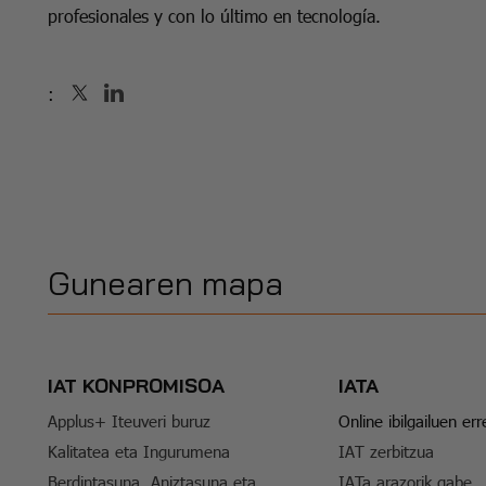
profesionales y con lo último en tecnología.
:
Gunearen mapa
IAT KONPROMISOA
IATA
Applus+ Iteuveri buruz
Online ibilgailuen er
Kalitatea eta Ingurumena
IAT zerbitzua
Berdintasuna, Aniztasuna eta
IATa arazorik gabe