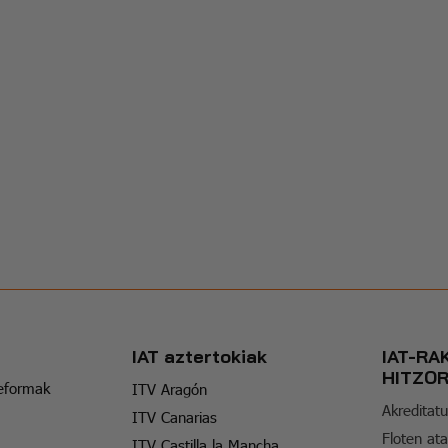
IAT aztertokiak
IAT-RA
HITZO
reformak
ITV Aragón
Akreditatu
ITV Canarias
Floten ata
ITV Castilla la Mancha