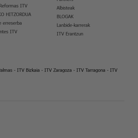
 Reformas ITV
Albisteak
KO HITZORDUA
BLOGAK
e erreserba
Lanbide-karrerak
entes ITV
ITV Erantzun
Palmas
-
ITV Bizkaia
-
ITV Zaragoza
-
ITV Tarragona
-
ITV