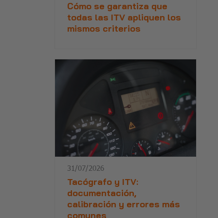
Cómo se garantiza que
todas las ITV apliquen los
mismos criterios
31/07/2026
Tacógrafo y ITV:
documentación,
calibración y errores más
comunes