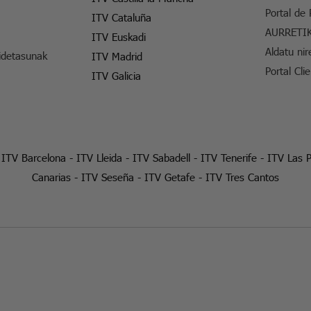
Portal de
ITV Cataluña
AURRETI
ITV Euskadi
Aldatu nir
idetasunak
ITV Madrid
Portal Cli
ITV Galicia
-
ITV Barcelona
-
ITV Lleida
-
ITV Sabadell
-
ITV Tenerife
-
ITV Las 
Canarias
-
ITV Seseña
-
ITV Getafe
-
ITV Tres Cantos