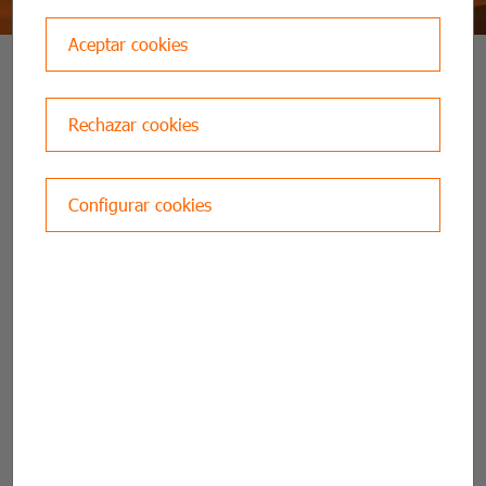
Aceptar cookies
GUZTIAK IKUSI
Rechazar cookies
Configurar cookies
La importancia