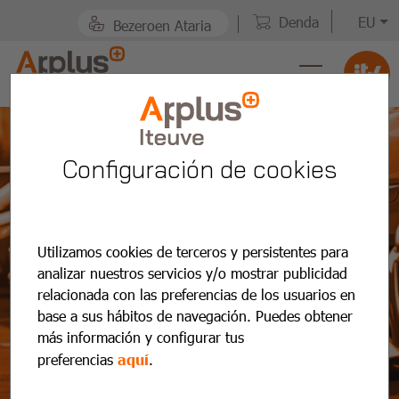
Denda
EU
Bezeroen Ataria
Configuración de cookies
Utilizamos cookies de terceros y persistentes para
analizar nuestros servicios y/o mostrar publicidad
relacionada con las preferencias de los usuarios en
base a sus hábitos de navegación. Puedes obtener
más información y configurar tus
Noticias y
preferencias
aquí
.
actualidad