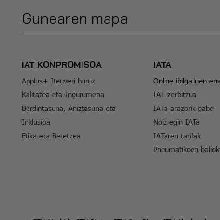
Gunearen mapa
IAT KONPROMISOA
IATA
Applus+ Iteuveri buruz
Online ibilgailuen er
Kalitatea eta Ingurumena
IAT zerbitzua
Berdintasuna, Aniztasuna eta
IATa arazorik gabe
Inklusioa
Noiz egin IATa
Etika eta Betetzea
IATaren tarifak
Pneumatikoen baliok