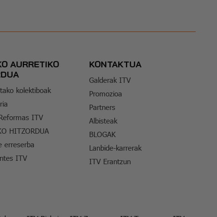
KO AURRETIKO
KONTAKTUA
RDUA
Galderak ITV
tako kolektiboak
Promozioa
ria
Partners
 Reformas ITV
Albisteak
KO HITZORDUA
BLOGAK
e erreserba
Lanbide-karrerak
entes ITV
ITV Erantzun