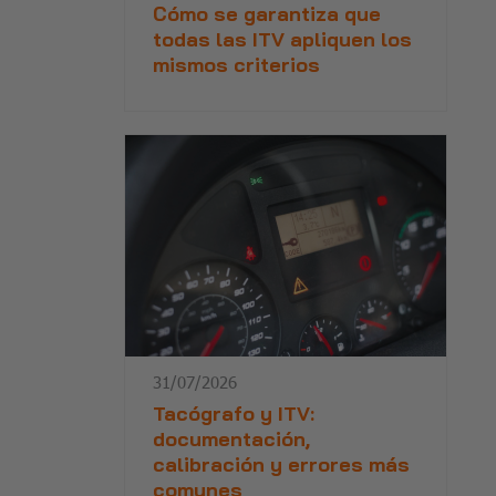
Cómo se garantiza que
todas las ITV apliquen los
mismos criterios
31/07/2026
Tacógrafo y ITV:
documentación,
calibración y errores más
comunes