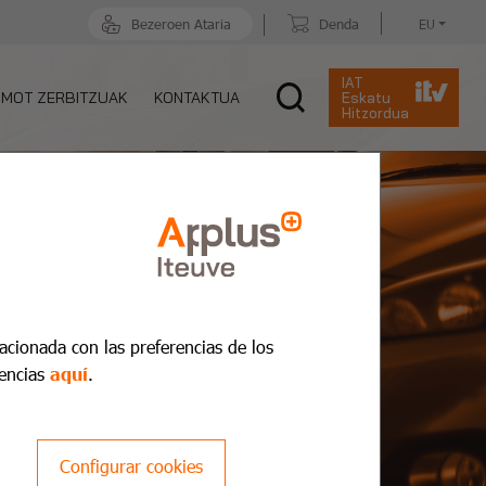
Bezeroen Ataria
Denda
EU
IAT
MOT ZERBITZUAK
KONTAKTUA
Eskatu
Hitzordua
lacionada con las preferencias de los
encias
aquí
.
Configurar cookies