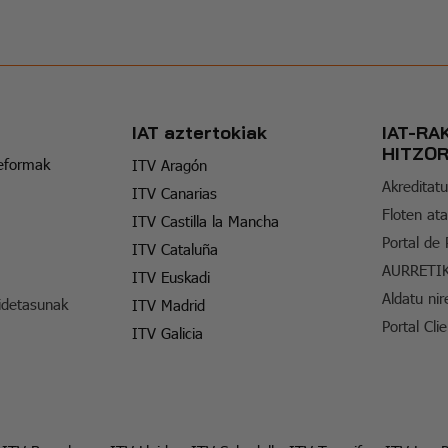
IAT aztertokiak
IAT-RA
HITZO
reformak
ITV Aragón
Akreditatu
ITV Canarias
Floten ata
ITV Castilla la Mancha
Portal de
ITV Cataluña
AURRETI
ITV Euskadi
Aldatu nir
idetasunak
ITV Madrid
Portal Cli
ITV Galicia