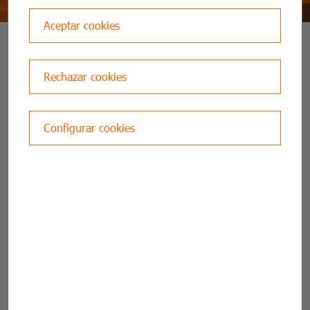
Aceptar cookies
GUZTIAK IKUSI
Rechazar cookies
Configurar cookies
Taller vs. coche