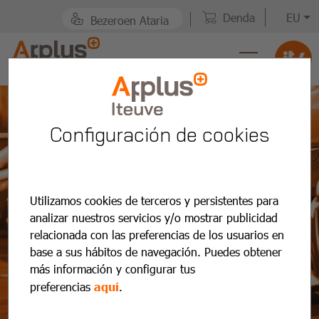
Denda
EU
Bezeroen Ataria
Configuración de cookies
Utilizamos cookies de terceros y persistentes para
analizar nuestros servicios y/o mostrar publicidad
relacionada con las preferencias de los usuarios en
base a sus hábitos de navegación. Puedes obtener
más información y configurar tus
Noticias y
preferencias
aquí
.
actualidad