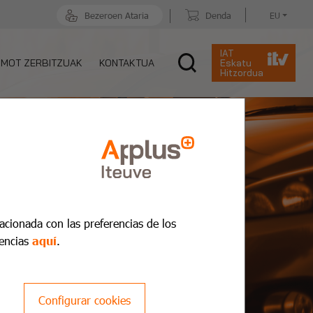
Bezeroen Ataria
Denda
EU
IAT
MOT ZERBITZUAK
KONTAKTUA
Eskatu
Hitzordua
lacionada con las preferencias de los
encias
aquí
.
Configurar cookies