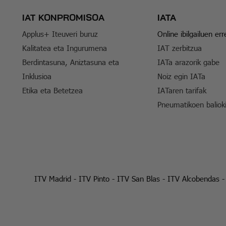
IAT KONPROMISOA
IATA
Applus+ Iteuveri buruz
Online ibilgailuen er
Kalitatea eta Ingurumena
IAT zerbitzua
Berdintasuna, Aniztasuna eta
IATa arazorik gabe
Inklusioa
Noiz egin IATa
Etika eta Betetzea
IATaren tarifak
Pneumatikoen baliok
ITV Madrid
-
ITV Pinto
-
ITV San Blas
-
ITV Alcobendas