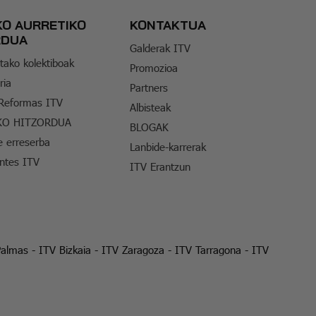
KO AURRETIKO
KONTAKTUA
RDUA
Galderak ITV
tako kolektiboak
Promozioa
ria
Partners
 Reformas ITV
Albisteak
KO HITZORDUA
BLOGAK
e erreserba
Lanbide-karrerak
entes ITV
ITV Erantzun
Palmas
-
ITV Bizkaia
-
ITV Zaragoza
-
ITV Tarragona
-
ITV