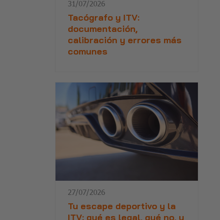
31/07/2026
Tacógrafo y ITV:
documentación,
calibración y errores más
comunes
27/07/2026
Tu escape deportivo y la
ITV: qué es legal, qué no, y