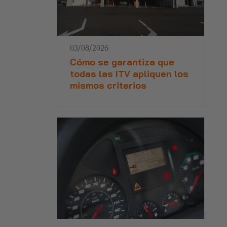
03/08/2026
Cómo se garantiza que
todas las ITV apliquen los
mismos criterios