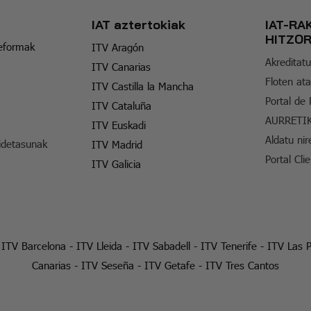
IAT aztertokiak
IAT-RA
HITZO
reformak
ITV Aragón
Akreditatu
ITV Canarias
Floten ata
ITV Castilla la Mancha
Portal de
ITV Cataluña
AURRETI
ITV Euskadi
Aldatu nir
idetasunak
ITV Madrid
Portal Cli
ITV Galicia
-
ITV Barcelona
-
ITV Lleida
-
ITV Sabadell
-
ITV Tenerife
-
ITV Las 
Canarias
-
ITV Seseña
-
ITV Getafe
-
ITV Tres Cantos